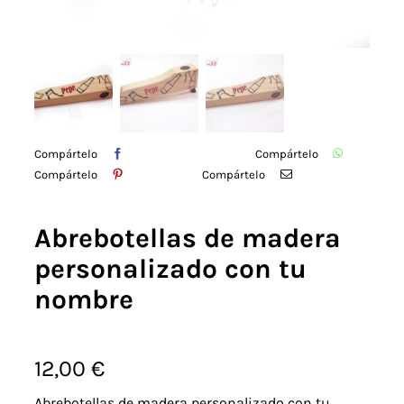
Detalles
Acuarelas
Cursos
Compártelo
Compártelo
Compártelo
Compártelo
Coaching
Abrebotellas de madera
Blog
personalizado con tu
nombre
Contacto
12,00
€
Abrebotellas de madera personalizado con tu