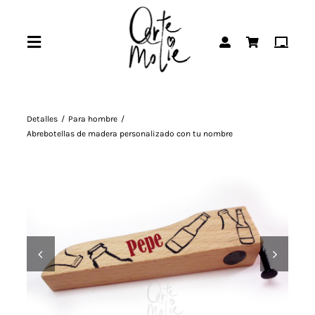
Saltar
al
Toggle
contenido
Navigation
Inicio
Detalles
Para hombre
Abrebotellas de madera personalizado con tu nombre
Abanicos
Fundas de guitarra
Agendas
Outlet