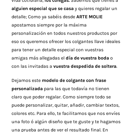
vida cotidiana,
los colegas.
Sabemos que tienes a
Detalles
alguien especial que se casa
y quieres regalar un
detalle; Como ya sabéis desde
ARTE MOLIE
Acuarelas
apostamos siempre por la máxima
personalización en todos nuestros productos por
eso os queremos ofrecer los colgantes llave ideales
Cursos
para tener un detalle especial con vuestras
amigas más allegadas el
día de vuestra boda
o
Coaching
con las invitadas a
vuestra despedida de soltera
.
Dejamos este
modelo de colgante con frase
Blog
personalizada
para las que todavía no tienen
claro que poder regalar. Como siempre todo se
Contacto
puede personalizar, quitar, añadir, cambiar textos,
colores etc. Para ello, te facilitamos que nos envíes
una foto ó algún diseño que te guste y te hagamos
una prueba antes de ver el resultado final. En