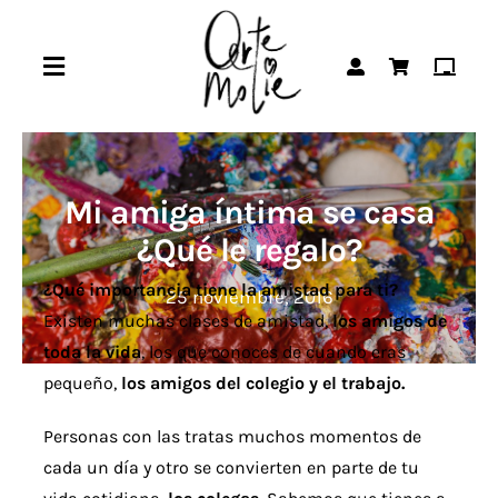
Saltar
al
Toggle
contenido
Navigation
Inicio
Mi amiga íntima se casa
Abanicos
¿Qué le regalo?
¿Qué importancia tiene la amistad para ti?
Fundas de guitarra
25 noviembre, 2016
Existen muchas clases de amistad,
los amigos de
toda la vida
, los que conoces de cuando eras
Agendas
pequeño,
los amigos del colegio y el trabajo.
Personas con las tratas muchos momentos de
Outlet
cada un día y otro se convierten en parte de tu