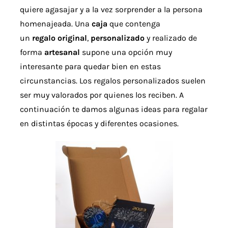
Detalles
quiere agasajar y a la vez sorprender a la persona
homenajeada. Una
caja
que contenga
un
regalo
original
,
personalizado
y realizado de
Acuarelas
forma
artesanal
supone una opción muy
interesante para quedar bien en estas
Cursos
circunstancias. Los regalos personalizados suelen
ser muy valorados por quienes los reciben. A
Coaching
continuación te damos algunas ideas para regalar
en distintas épocas y diferentes ocasiones.
Blog
Contacto