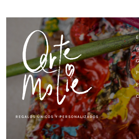
E
F
G
P
P
C
REGALOS ÚNICOS Y PERSONALIZADOS