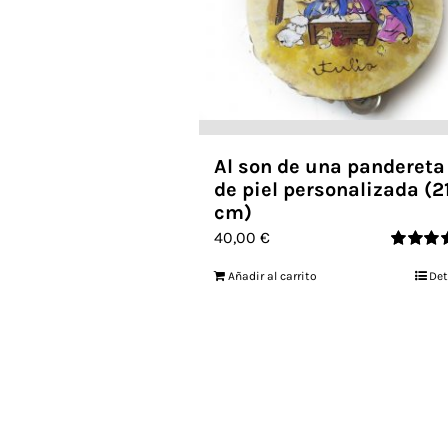
Al son de una pandereta
de piel personalizada (2
cm)
40,00
€
Valorado
Añadir al carrito
Det
con
5.00
d