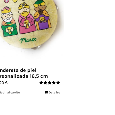
ndereta de piel
rsonalizada 16,5 cm
,00
€
Valorado
adir al carrito
Detalles
con
5.00
de 5