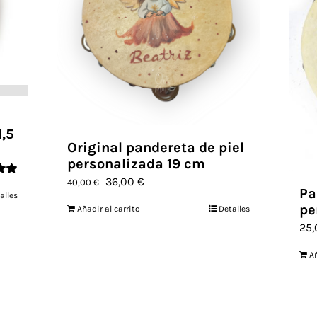
1,5
Original pandereta de piel
personalizada 19 cm
El
El
36,00
€
40,00
€
Pa
alles
e 5
precio
precio
pe
Añadir al carrito
Detalles
original
actual
25
era:
es:
Añ
40,00 €.
36,00 €.