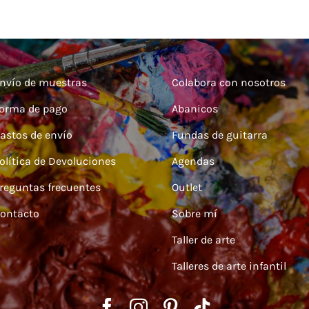
nvío de muestras
Colabora con nosotros
orma de pago
Abanicos
astos de envío
Fundas de guitarra
olítica de Devoluciones
Agendas
reguntas frecuentes
Outlet
ontacto
Sobre mí
Taller de arte
Talleres de arte infantil