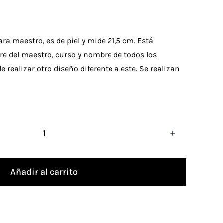
ra maestro, es de piel y mide 21,5 cm. Está
e del maestro, curso y nombre de todos los
 realizar otro diseño diferente a este. Se realizan
Pandereta
personalizada
Añadir al carrito
maestro
cantidad