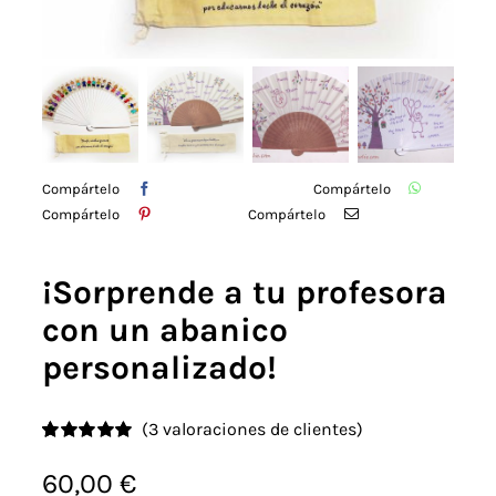
Detalles
Acuarelas
Cursos
Compártelo
Compártelo
Compártelo
Compártelo
Coaching
¡Sorprende a tu profesora
Blog
con un abanico
personalizado!
Contacto
(
3
valoraciones de clientes)
Valorado
3
con
5.00
de 5
60,00
€
en base a