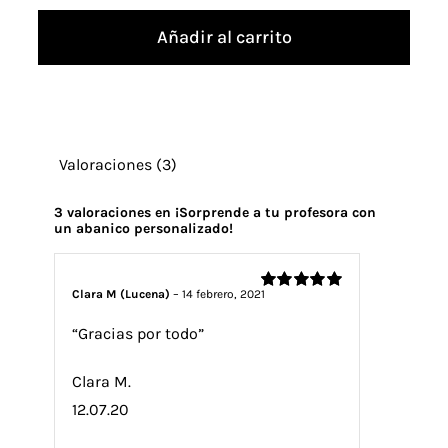
a
Añadir al carrito
tu
profesora
con
un
Valoraciones (3)
abanico
personalizado!
3 valoraciones en
¡Sorprende a tu profesora con
un abanico personalizado!
cantidad
Clara M (Lucena)
–
14 febrero, 2021
Valorado
con
5
de 5
“Gracias por todo”
Clara M.
12.07.20