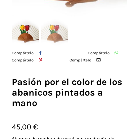
Detalles
Acuarelas
Cursos
Compártelo
Compártelo
Compártelo
Compártelo
Coaching
Pasión por el color de los
Blog
abanicos pintados a
mano
Contacto
45,00
€
Abanico de madera de peral con un diseño de