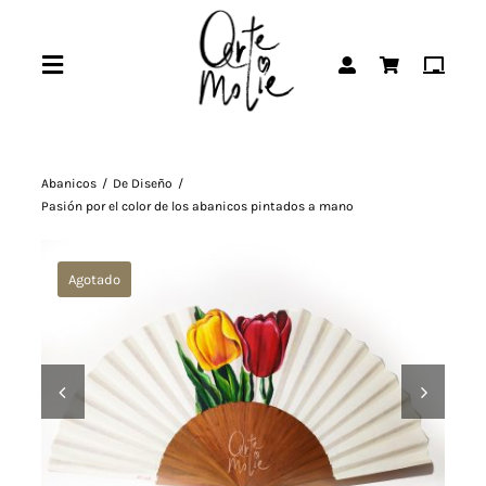
Saltar
al
Toggle
contenido
Navigation
Inicio
Abanicos
De Diseño
Pasión por el color de los abanicos pintados a mano
Abanicos
Agotado
Fundas de guitarra
Agendas
Outlet