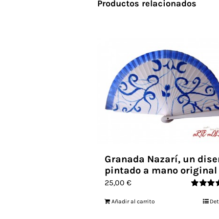
Productos relacionados
Granada Nazarí, un dise
pintado a mano original
25,00
€
Valorado
Añadir al carrito
Det
con
5.00
d