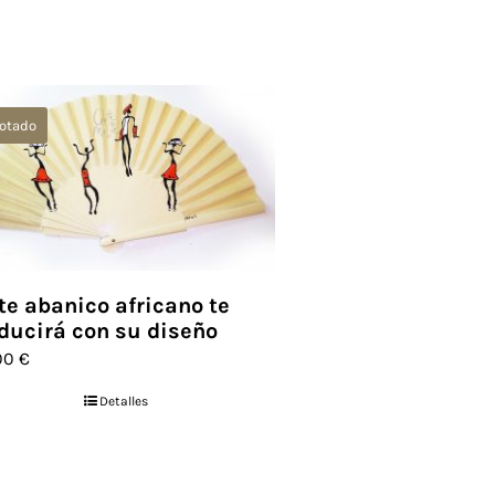
otado
te abanico africano te
ducirá con su diseño
,00
€
Detalles