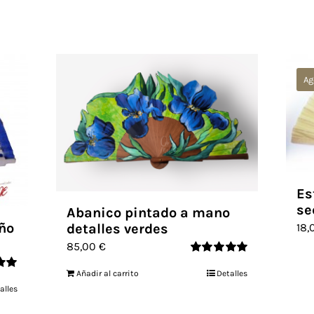
Ag
Es
se
Abanico pintado a mano
ño
18
detalles verdes
85,00
€
Valorado
Añadir al carrito
Detalles
con
5.00
de 5
alles
e 5