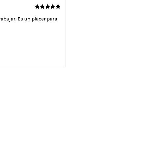
Valorado
abajar. Es un placer para
con
5
de 5