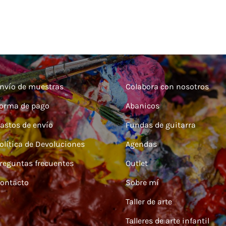
nvío de muestras
Colabora con nosotros
orma de pago
Abanicos
astos de envío
Fundas de guitarra
olítica de Devoluciones
Agendas
reguntas frecuentes
Outlet
ontacto
Sobre mí
Taller de arte
Talleres de arte infantil