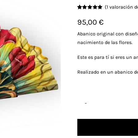
(
1
valoración de
Valorado
1
con
5.00
de 5
95,00
€
en base a
valoración de
Abanico original con diseñ
un cliente
nacimiento de las flores.
Este es para tí si eres un 
Realizado en un abanico de