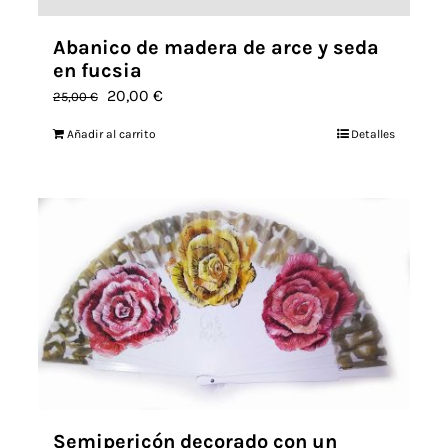
Abanico de madera de arce y seda
en fucsia
El
El
20,00
€
25,00
€
precio
precio
Añadir al carrito
Detalles
original
actual
era:
es:
25,00 €.
20,00 €.
Semipericón decorado con un