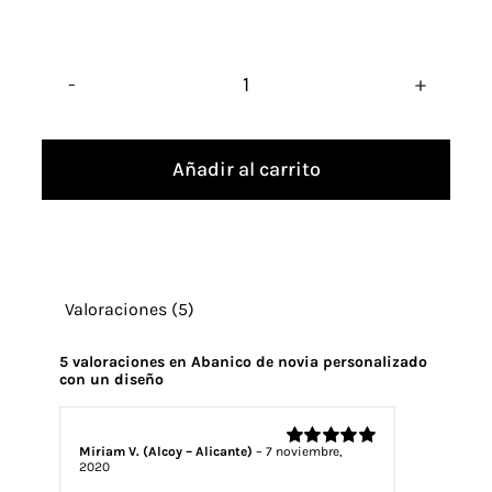
Abanico
de
Añadir al carrito
novia
personalizado
con
un
Valoraciones (5)
diseño
cantidad
5 valoraciones en
Abanico de novia personalizado
con un diseño
Miriam V. (Alcoy – Alicante)
–
7 noviembre,
Valorado
2020
con
5
de 5