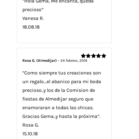
“Hola Gema, Me encanta, queda
precioso”
Vanesa R.
18.08.18
Rosa G. (Almedíjar)
–
24 febrero, 2019
Valorado
con
5
de 5
“Como siempre tus creaciones son
un regalo…el abanico para mi boda
precioso..y los de la Comision de
fiestas de Almedijar seguro que
enamoraran a todas las chicas.
Gracias Gema..y hasta la próxima”.
Rosa G.
15.10.18