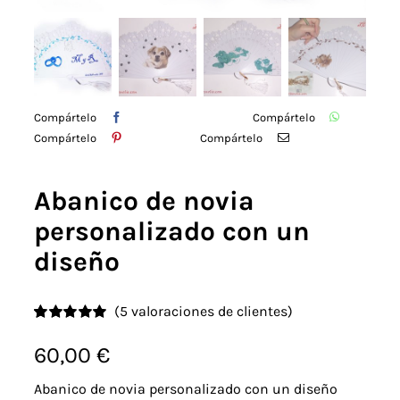
Detalles
Acuarelas
Compártelo
Compártelo
Cursos
Compártelo
Compártelo
Coaching
Abanico de novia
personalizado con un
Blog
diseño
Contacto
(
5
valoraciones de clientes)
Valorado
5
con
5.00
de 5
60,00
€
en base a
valoraciones
Abanico de novia personalizado con un diseño
de clientes